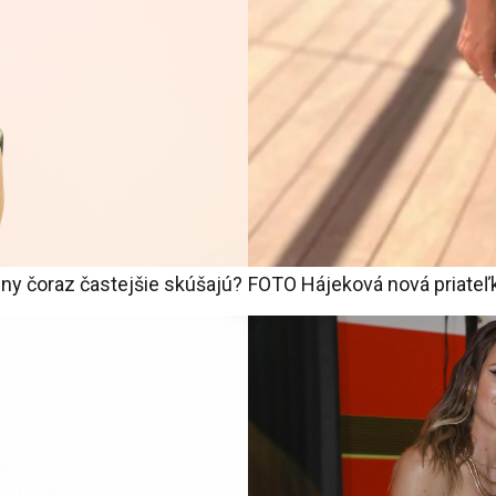
ny čoraz častejšie skúšajú?
FOTO Hájeková nová priateľk