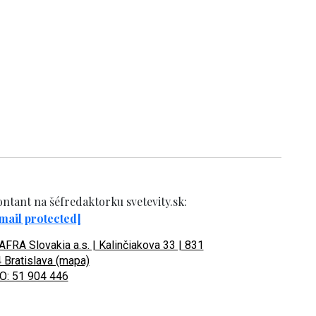
ntant na šéfredaktorku svetevity.sk:
mail protected]
FRA Slovakia a.s. | Kalinčiakova 33 | 831
 Bratislava (mapa)
O: 51 904 446