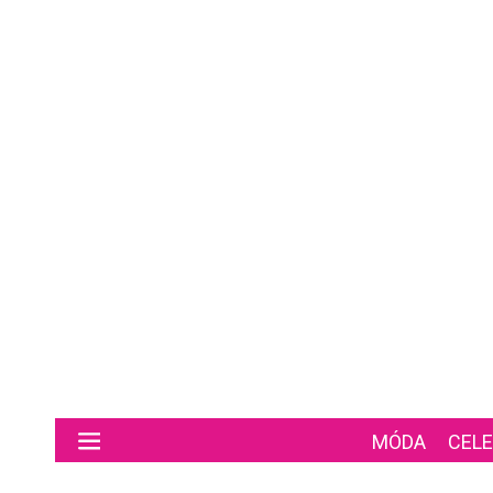
Preskočiť na hlavný obsah
MÓDA
CELE