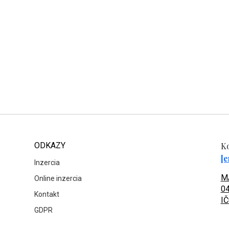
ODKAZY
Ko
[e
Inzercia
MA
Online inzercia
04
Kontakt
IČ
GDPR