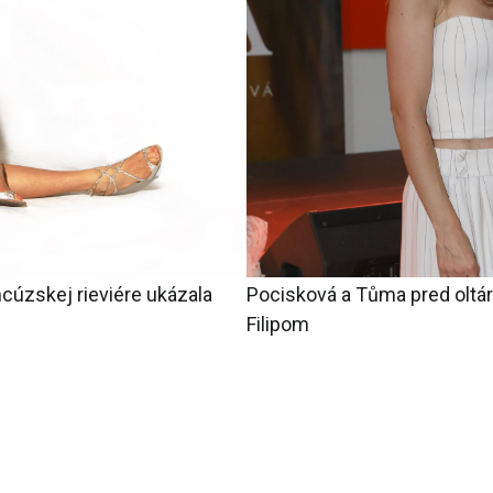
cúzskej rieviére ukázala
Pocisková a Tůma pred oltá
Filipom