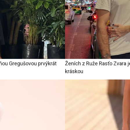
ňou Gregušovou prvýkrát
Ženích z Ruže Rasťo Zvara je
kráskou