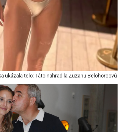
a ukázala telo: Táto nahradila Zuzanu Belohorcovú