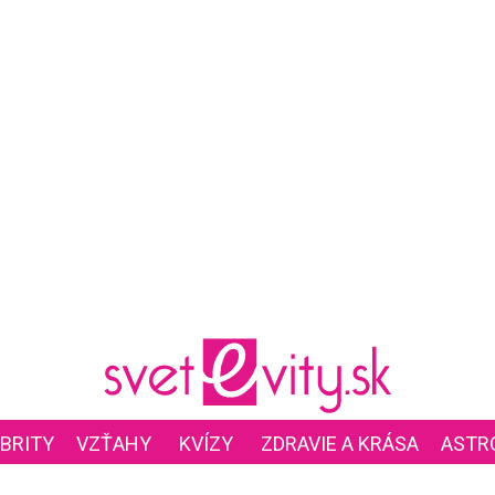
BRITY
VZŤAHY
KVÍZY
ZDRAVIE A KRÁSA
ASTR