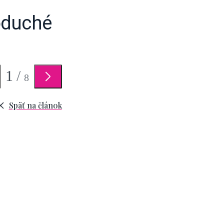
noduché
1
/
8
Späť na článok