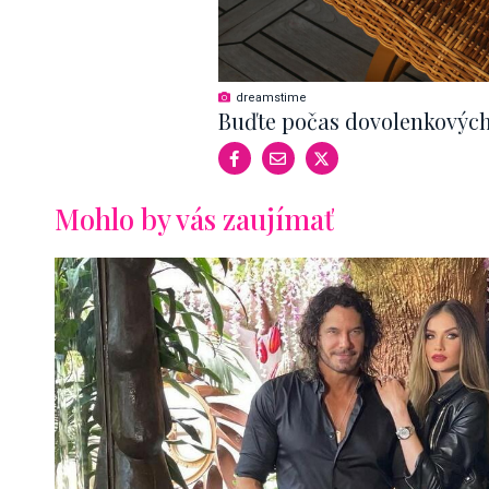
dreamstime
Buďte počas dovolenkových
Mohlo by vás zaujímať