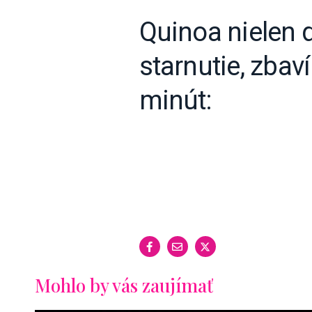
Quinoa nielen d
starnutie, zbav
minút:
Mohlo by vás zaujímať