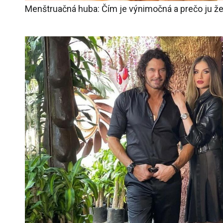
Menštruačná huba: Čím je výnimočná a prečo ju že