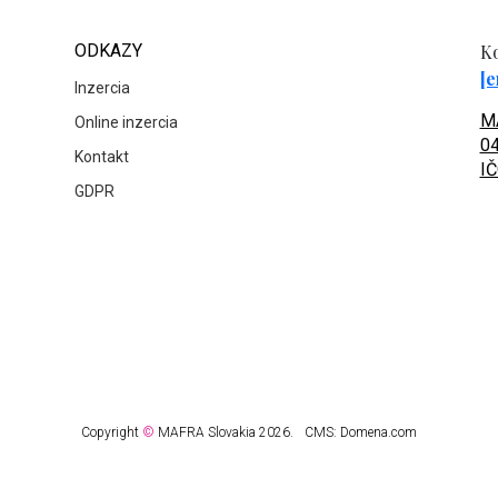
ODKAZY
Ko
[e
Inzercia
MA
Online inzercia
04
Kontakt
IČ
GDPR
Copyright
©
MAFRA Slovakia 2026.
CMS:
Domena.com