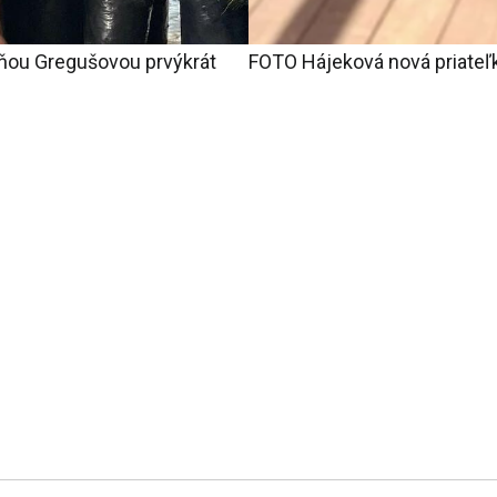
ňou Gregušovou prvýkrát
FOTO Hájeková nová priateľk