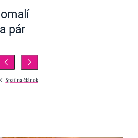
pomalí
za pár
Späť na článok