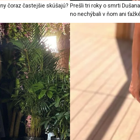
ny čoraz častejšie skúšajú?
Prešli tri roky o smrti Dušan
no nechýbali v ňom ani ťaž