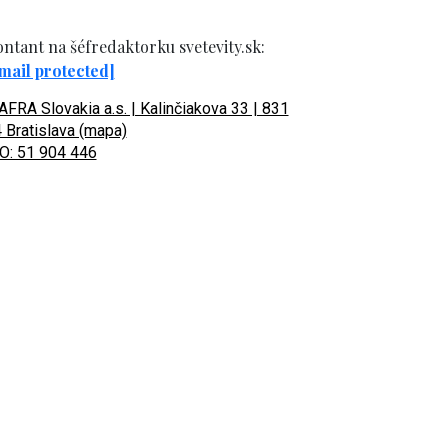
ntant na šéfredaktorku svetevity.sk:
mail protected]
FRA Slovakia a.s. | Kalinčiakova 33 | 831
 Bratislava (mapa)
O: 51 904 446