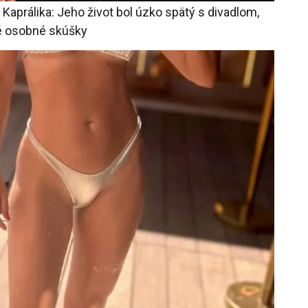
a Kaprálika: Jeho život bol úzko spätý s divadlom,
ké osobné skúšky