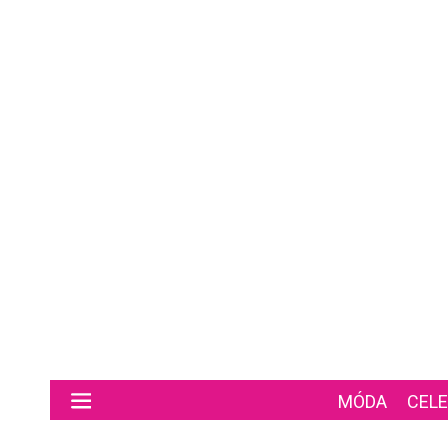
Preskočiť na hlavný obsah
MÓDA
CELE