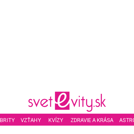
BRITY
VZŤAHY
KVÍZY
ZDRAVIE A KRÁSA
ASTR