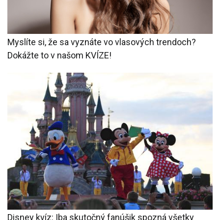
Myslíte si, že sa vyznáte vo vlasových trendoch?
Dokážte to v našom KVÍZE!
Disney kvíz: Iba skutočný fanúšik spozná všetky