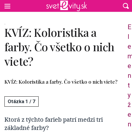
Preskočiť na hlavný obsah
¸
E
KVÍZ: Koloristika a
l
farby. Čo všetko o nich
e
viete?
e
n
KVÍZ: Koloristika a farby. Čo všetko o nich viete?
t
y
1 / 7
ž
e
Ktorá z týchto farieb patrí medzi tri
n
základné farby?