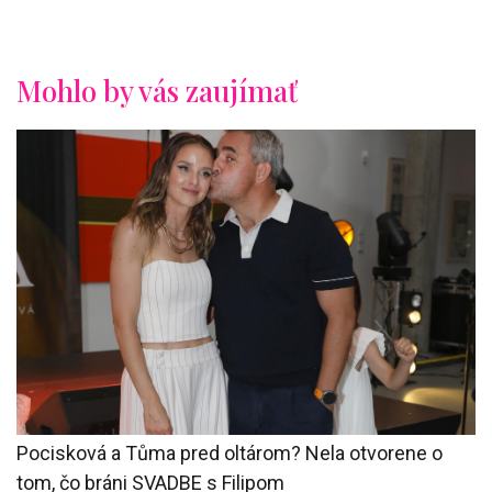
4
m
i
n
u
Mohlo by vás zaujímať
t
e
s
,
3
6
s
e
c
o
n
d
s
Pocisková a Tůma pred oltárom? Nela otvorene o
tom, čo bráni SVADBE s Filipom