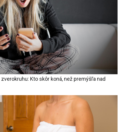
 zverokruhu: Kto skôr koná, než premýšľa nad