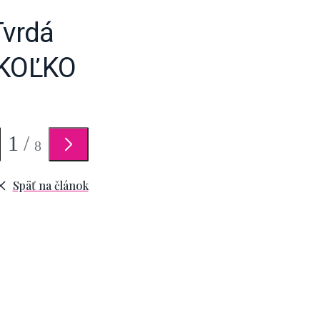
Tvrdá
a KOĽKO
1
/
8
Späť na článok