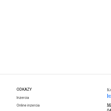
ODKAZY
Ko
[e
Inzercia
MA
Online inzercia
04