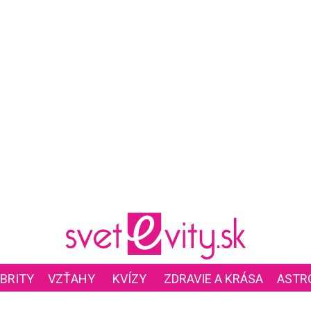
BRITY
VZŤAHY
KVÍZY
ZDRAVIE A KRÁSA
ASTR