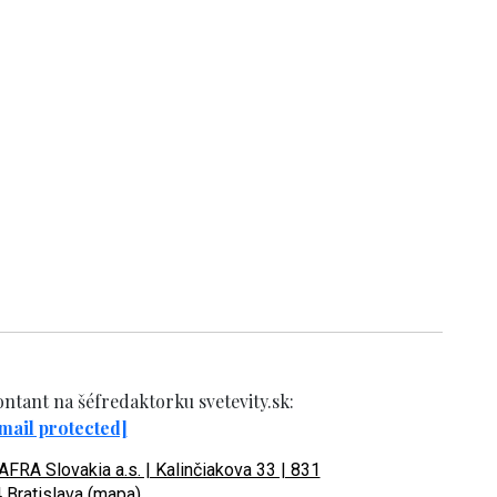
ntant na šéfredaktorku svetevity.sk:
mail protected]
FRA Slovakia a.s. | Kalinčiakova 33 | 831
 Bratislava (mapa)