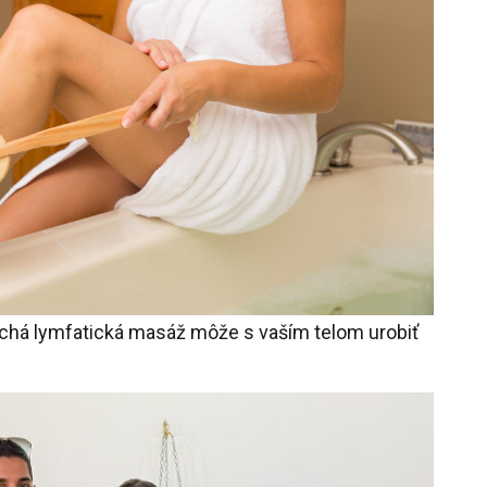
uchá lymfatická masáž môže s vaším telom urobiť