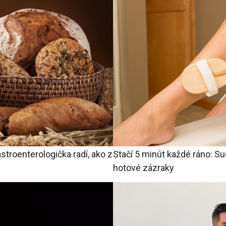
troenterologička radí, ako z
Stačí 5 minút každé ráno: S
hotové zázraky