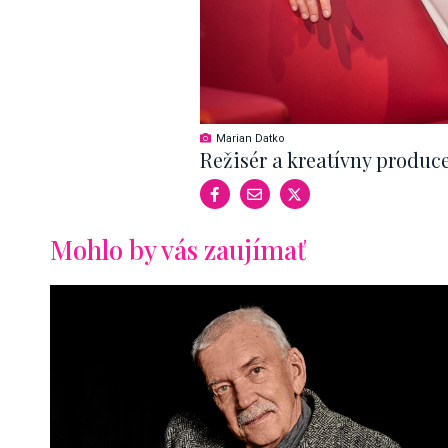
Marian Datko
Režisér a kreatívny produc
Mohlo by vás zaujímať