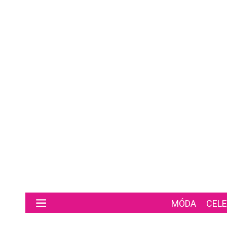
Preskočiť na hlavný obsah
MÓDA
CELE