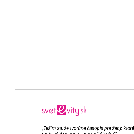
„Teším sa, že tvoríme časopis pre ženy, ktoré
robia všetko pre to, aby boli šťastné“