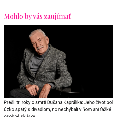
Mohlo by vás zaujímať
Prešli tri roky o smrti Dušana Kaprálika: Jeho život bol
úzko spätý s divadlom, no nechýbali v ňom ani ťažké
osobné skúšky