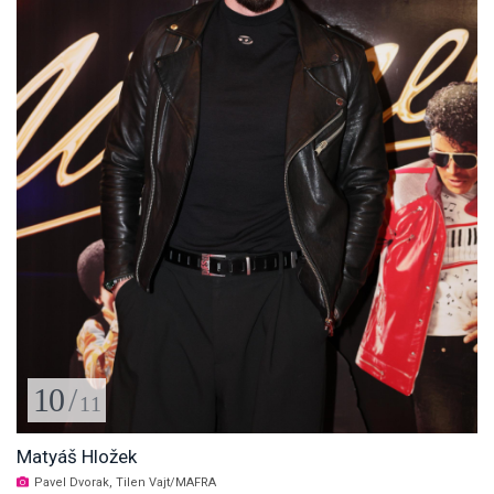
10
/
11
Matyáš Hložek
Pavel Dvorak, Tilen Vajt/MAFRA