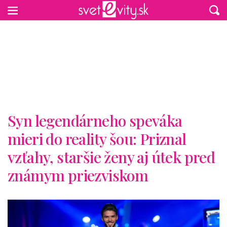
Preskočiť na hlavný obsah
Syn legendárneho speváka
mieri do reality šou: Priznal
vzťahy, staršie ženy aj útek pred
známym priezviskom