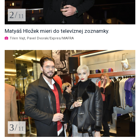
2
/
11
Matyáš Hložek mieri do televíznej zoznamky.
Tilen Vajt, Pavel Dvorak/Expres/MAFRA
3
/
11