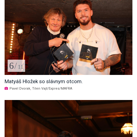
6
/
11
Matyáš Hložek so slávnym otcom.
Pavel Dvorak, Tilen Vajt/Expres/MAFRA