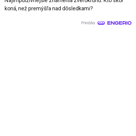
Najimpulzívnejšie znamenia zverokruhu: Kto skôr
koná, než premýšľa nad dôsledkami?