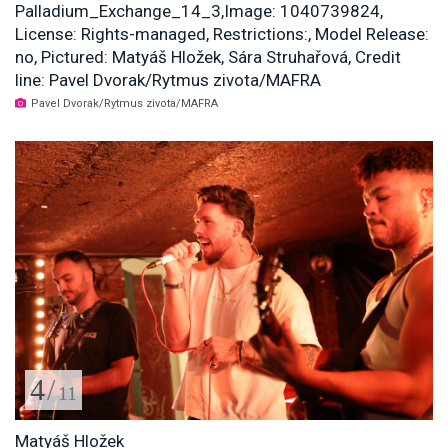
Palladium_Exchange_14_3,Image: 1040739824,
License: Rights-managed, Restrictions:, Model Release:
no, Pictured: Matyáš Hložek, Sára Struhařová, Credit
line: Pavel Dvorak/Rytmus zivota/MAFRA
Pavel Dvorak/Rytmus zivota/MAFRA
4
/
11
Matyáš Hložek