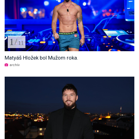
1
/
11
Matyáš Hložek bol Mužom roka.
archív