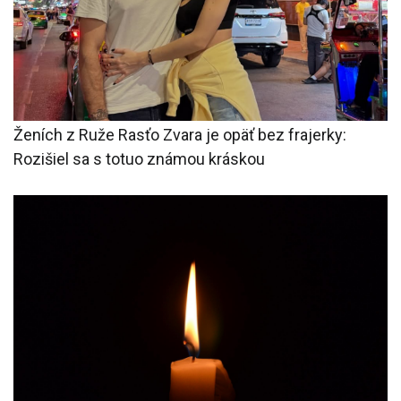
Ženích z Ruže Rasťo Zvara je opäť bez frajerky:
Rozišiel sa s totuo známou kráskou