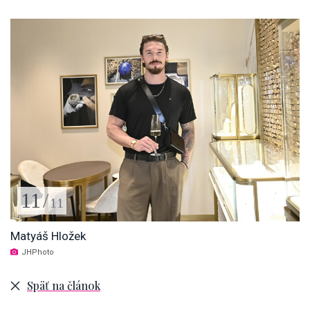
11
/
11
Matyáš Hložek
JHPhoto
Späť na článok