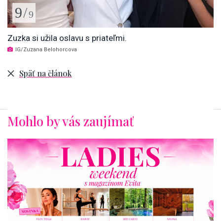
9
/
9
Zuzka si užila oslavu s priateľmi.
IG/Zuzana Belohorcova
Späť na článok
Mohlo by vás zaujímať