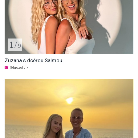
1
/
9
Zuzana s dcérou Salmou.
@luczofcik