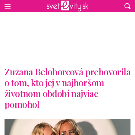
Preskočiť na hlavný obsah
Zuzana Belohorcová prehovorila
o tom, kto jej v najhoršom
životnom období najviac
pomohol