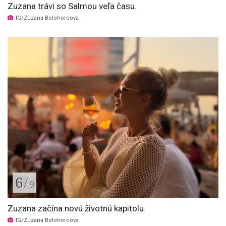
Zuzana trávi so Salmou veľa času.
IG/Zuzana Belohorcova
6
/
9
Zuzana začína novú životnú kapitolu.
IG/Zuzana Belohorcova