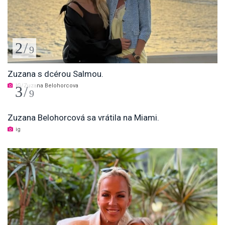
2
/
9
Zuzana s dcérou Salmou.
IG/Zuzana Belohorcova
3
/
9
Zuzana Belohorcová sa vrátila na Miami.
ig