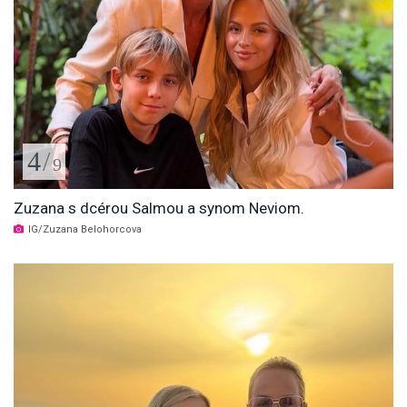
4
/
9
Zuzana s dcérou Salmou a synom Neviom.
IG/Zuzana Belohorcova