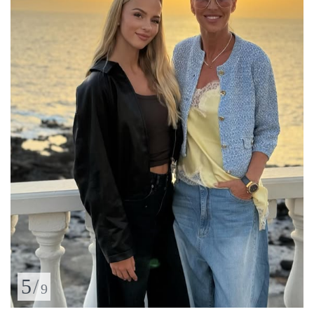
5
/
9