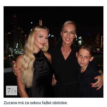
7
/
9
Zuzana má za sebou ťažké obdobie.