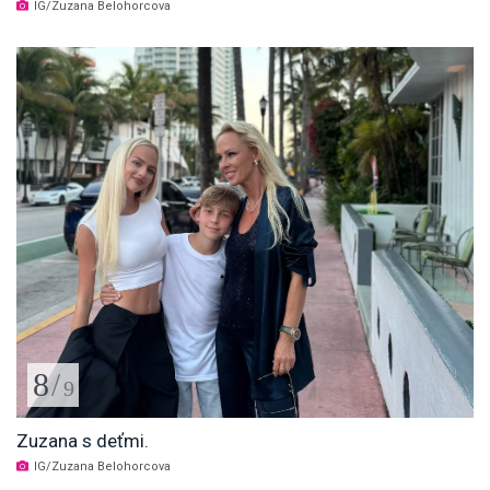
IG/Zuzana Belohorcova
8
/
9
Zuzana s deťmi.
IG/Zuzana Belohorcova