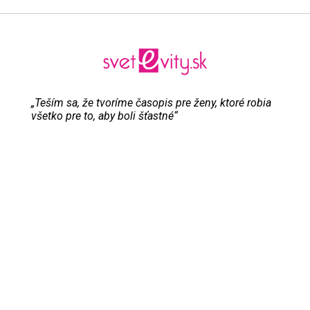
„Teším sa, že tvoríme časopis pre ženy, ktoré robia
všetko pre to, aby boli šťastné“
Evita Urbaníková
ODKAZY
Inzercia