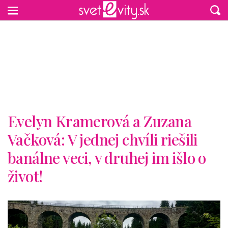
Preskočiť na hlavný obsah
Evelyn Kramerová a Zuzana
Vačková: V jednej chvíli riešili
banálne veci, v druhej im išlo o
život!