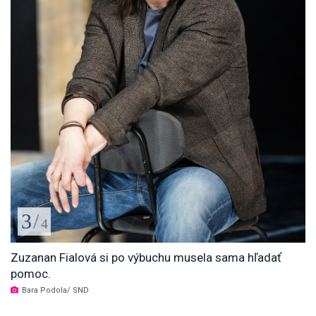
3
/
4
Zuzanan Fialová si po výbuchu musela sama hľadať
pomoc.
Bara Podola/ SND