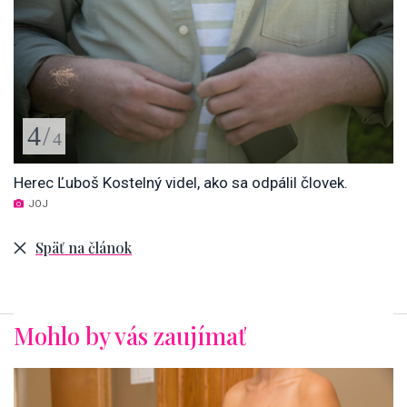
4
/
4
Herec Ľuboš Kostelný videl, ako sa odpálil človek.
JOJ
Späť na článok
Mohlo by vás zaujímať