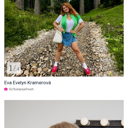
1
/
4
Eva Evelyn Kramerová
IG/Evelynjefresh