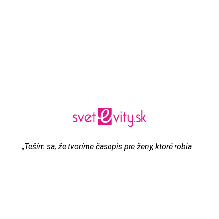
„Teším sa, že tvoríme časopis pre ženy, ktoré robia
všetko pre to, aby boli šťastné“
Evita Urbaníková