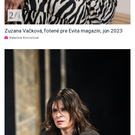
2
/
4
Zuzana Vačková, fotené pre Evita magazín, jún 2023
Katarína Kincelová