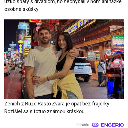
úzko spätý s divadlom, no nechýbali v ňom ani ťažké
osobné skúšky
Ženích z Ruže Rasťo Zvara je opäť bez frajerky:
Rozišiel sa s totuo známou kráskou