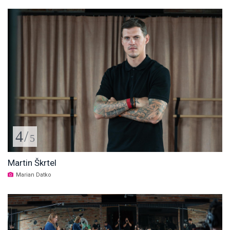
4
/
5
Martin Škrtel
Marian Datko