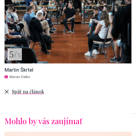
5
/
5
Martin Škrtel
Marian Datko
Späť na článok
Mohlo by vás zaujímať