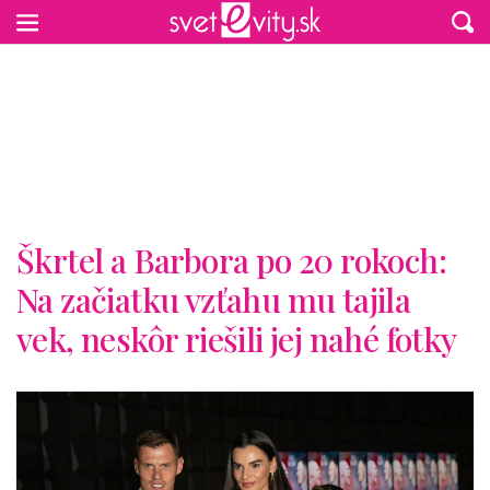
Preskočiť na hlavný obsah
Škrtel a Barbora po 20 rokoch:
Na začiatku vzťahu mu tajila
vek, neskôr riešili jej nahé fotky