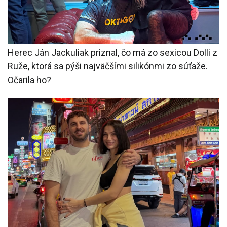
Herec Ján Jackuliak priznal, čo má zo sexicou Dolli z
Ruže, ktorá sa pýši najväčšími silikónmi zo súťaže.
Očarila ho?