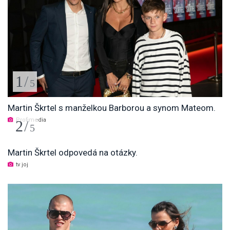
1
/
5
Martin Škrtel s manželkou Barborou a synom Mateom.
Profimedia
2
/
5
Martin Škrtel odpovedá na otázky.
tv joj