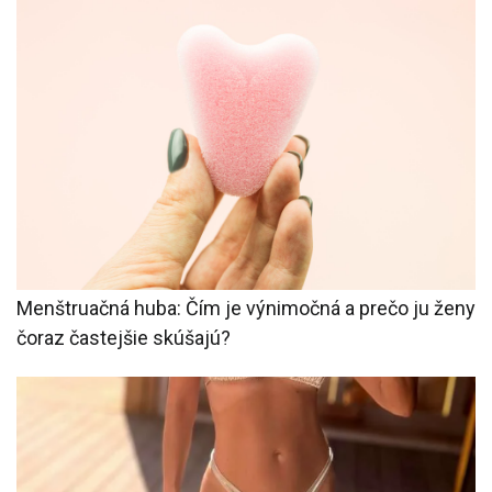
Menštruačná huba: Čím je výnimočná a prečo ju ženy
čoraz častejšie skúšajú?