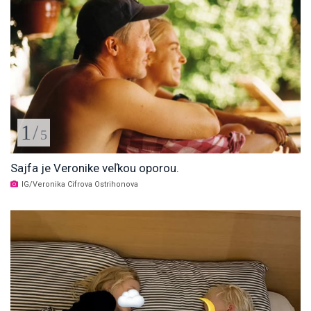
1
/
5
Sajfa je Veronike veľkou oporou.
IG/Veronika Cifrova Ostrihonova