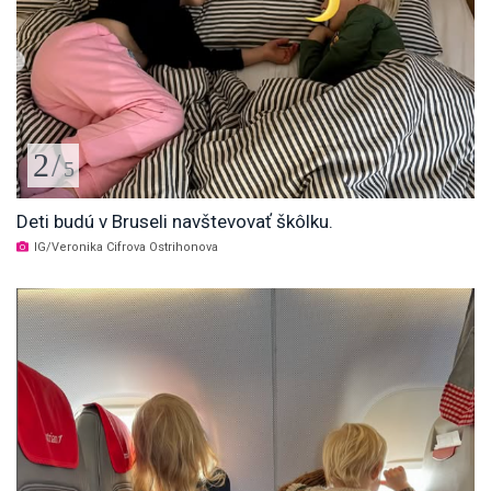
2
/
5
Deti budú v Bruseli navštevovať škôlku.
IG/Veronika Cifrova Ostrihonova