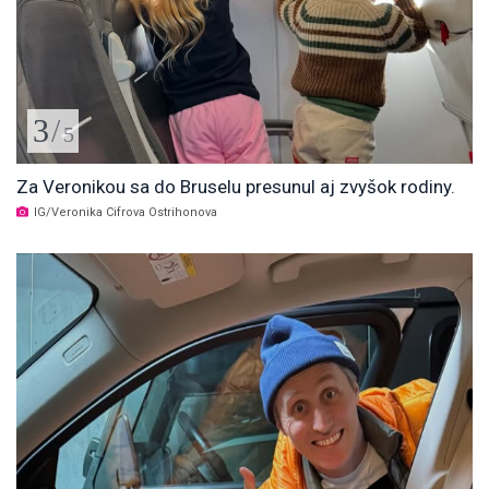
3
/
5
Za Veronikou sa do Bruselu presunul aj zvyšok rodiny.
IG/Veronika Cifrova Ostrihonova