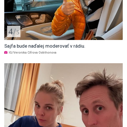
4
/
5
Sajfa bude naďalej moderovať v rádiu.
IG/Veronika Cifrova Ostrihonova