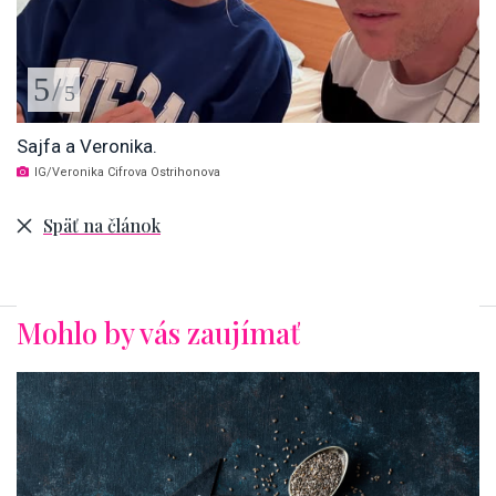
5
/
5
Sajfa a Veronika.
IG/Veronika Cifrova Ostrihonova
Späť na článok
Mohlo by vás zaujímať