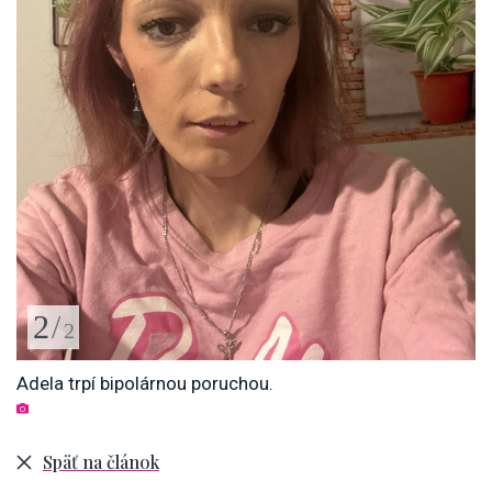
2
/
2
Adela trpí bipolárnou poruchou.
Späť na článok